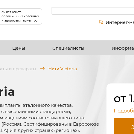
35 лет опыта
более 20 000 красивых
и здоровых пациентов
Интернет-м
Цены
Специалисты
Информа
аты и препараты
Нити Victoria
ria
от 
импланты эталонного качества,
Подроб
и с высочайшими стандартами,
 изделиям соответствующего типа.
(Россия), Сертифицированы в Евросоюзе
А) и в других странах (регионах).