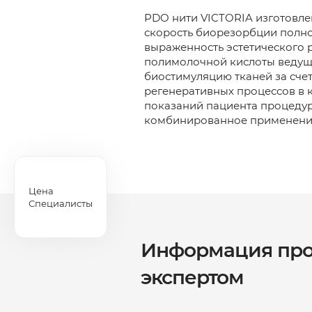
PDO нити VICTORIA изготовл
скорость биорезорбции полно
выраженность эстетического р
полимолочной кислоты ведущег
биостимуляцию тканей за счет
регенеративных процессов в к
показаний пациента процедур
комбинированное применение
Цена
Специалисты
Информация про
экспертом