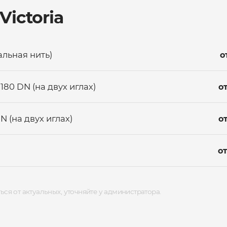
Victoria
альная нить)
о
180 DN (на двух иглах)
о
DN (на двух иглах)
о
о
ься от актуальных, уточняйте у администратора.