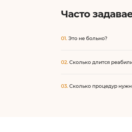
Часто задава
01.
Это не больно?
Процедура проводится с испо
02.
Сколько длится реабил
В зависимости от вида и степ
03.
Сколько процедур нужн
индивидуальных особенностей
недель.
Определяется индивидуально 
результату. Как правило, од
изменений.