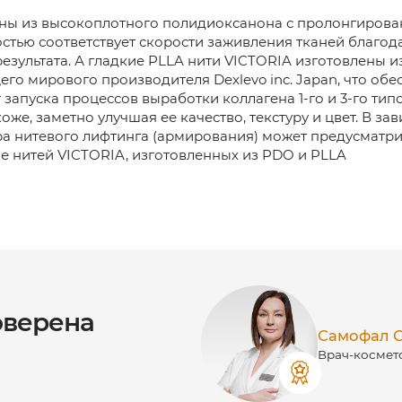
ены из высокоплотного полидиоксанона с пролонгиров
стью соответствует скорости заживления тканей благод
езультата. А гладкие PLLA нити VICTORIA изготовлены 
о мирового производителя Dexlevo inc. Japan, что обе
 запуска процессов выработки коллагена 1-го и 3-го тип
оже, заметно улучшая ее качество, текстуру и цвет. В з
а нитевого лифтинга (армирования) может предусматрив
 нитей VICTORIA, изготовленных из PDO и PLLA
верена
Самофал С
Врач-космет