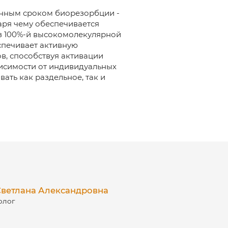
анным сроком биорезорбции -
аря чему обеспечивается
из 100%-й высокомолекулярной
спечивает активную
ов, способствуя активации
ависимости от индивидуальных
ать как раздельное, так и
ветлана Александровна
олог