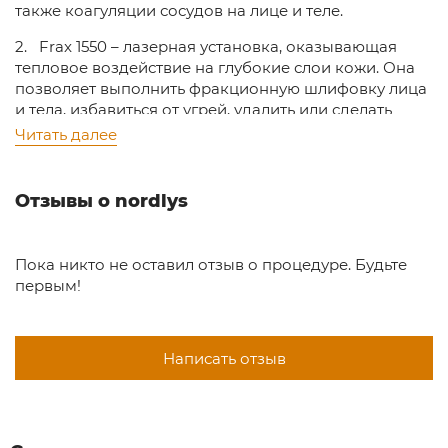
также коагуляции сосудов на лице и теле.
2. Frax 1550 – лазерная установка, оказывающая
тепловое воздействие на глубокие слои кожи. Она
позволяет выполнить фракционную шлифовку лица
и тела, избавиться от угрей, удалить или сделать
менее заметными рубцы и шрамы.
Читать далее
3. Nd:YAG 1064 – твердотельный лазер с
использованием алюмо-иттриевого граната в
Отзывы о nordlys
качестве активной среды способен вылечить
широкий спектр сосудистых поражений.
Пока никто не оставил отзыв о процедуре. Будьте
Таким образом, с помощью одного аппарата Nordlys
первым!
можно проводить несколько процедур. Для этого
нужно выбрать соответствующий аппликатор, при
этом можно подключить одновременно две
насадки, которые можно менять в процессе
Написать отзыв
проведения процедуры.
· Для сосудистых патологий и анти-эйдж
процедур.