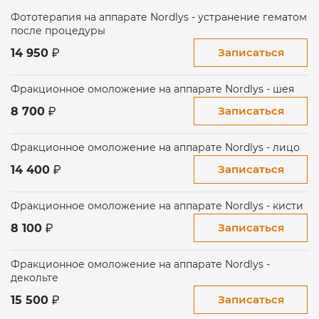
процесс обновления клеток для быстрого
Фототерапия на аппарате Nordlys - устранение гематом
омоложения безоперационным методом.
после процедуры
· Устранить пламенеющий невус или «винные
Записаться
14 950
пятна».
· Вылечить акне и избавиться от пост-акне.
Фракционное омоложение на аппарате Nordlys - шея
Записаться
8 700
· Вылечить розацеи, которые характеризуются
стойким расширением кожных капилляров.
Фракционное омоложение на аппарате Nordlys - лицо
· Нормализовать текстуру кожи.
Записаться
14 400
· Удалить пигментные пятна.
· Удалить сосудов на ногах, в том числе
Фракционное омоложение на аппарате Nordlys - кисти
сосудистых звездочек со стойким эффектом
Записаться
8 100
· Лечение венозных озёр.
Фракционное омоложение на аппарате Nordlys -
· Коррекция рубцов и шрамов на лице и теле.
декольте
· Удалить растяжки.
Записаться
15 500