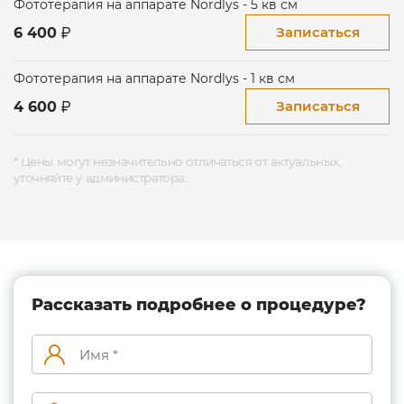
Фототерапия на аппарате Nordlys - 5 кв см
Таким образом, внимание специалиста всегда
Записаться
6 400
сосредоточено на клиенте, что минимизирует риски.
*
В нашей клинике не используется насадка для удаления
Фототерапия на аппарате Nordlys - 1 кв см
волос.
Записаться
4 600
* Цены могут незначительно отличаться от актуальных,
уточняйте у администратора.
Рассказать подробнее о процедуре?