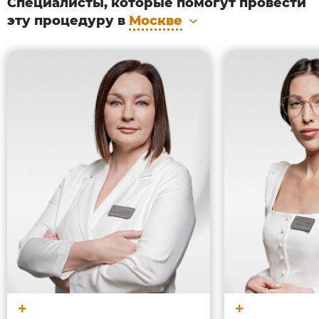
Специалисты, которые помогут провести
· Для воздействия на сосуды или обработки
эту процедуру в
Москве
деликатных областей возле глаз и носа.
· Для удаления волос на тёмных фототипах кожи.*
· Для удаления волос на светлых фототипах
кожи.*
От другого косметологического оборудования
Nordlys отличается интегрированной системой
двойной фильтрации излучения. Она позволяет
настроиться исключительно на ту длину волн,
которая необходима для достижения желаемого
результата. Поэтому энергия доставляется точечно
на участок лица или тела, с применением
субмиллисекундных импульсов, что обеспечивает
максимальную эффективность и безопасность
воздействия.
Мультифункциональная платформа Nordlys
демонстрирует функциональную адаптацию под
широкий спектр косметологических проблем и