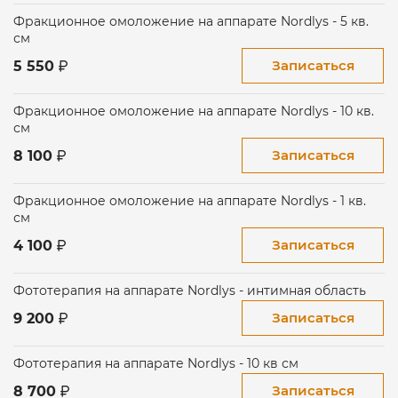
· Вылечить пойкилодермию Сиватта -
Фракционное омоложение на аппарате Nordlys - 5 кв.
заболевание на лице или шее, характеризующееся
см
обширными участками красно-коричневой
пигментации.
Записаться
5 550
· Выполнить неаблятивное фракционное
Фракционное омоложение на аппарате Nordlys - 10 кв.
омоложение.
см
· Вылечить онихомикоз – грибковое поражение
Записаться
8 100
ногтей и т.д.
Фракционное омоложение на аппарате Nordlys - 1 кв.
см
Эффективность
Nordlys
Записаться
4 100
Мультиплатформа работает по принципу
индивидуального подхода к каждому человеку.
Фототерапия на аппарате Nordlys - интимная область
Специалист выбирает в настройках процедуру и
учитывает личностные параметры. Аппарат
Записаться
9 200
автоматически обрабатывает исходные данные и
подбирает оптимальный уровень энергетического
Фототерапия на аппарате Nordlys - 10 кв см
воздействия и продолжительность импульсов, что
гарантирует высокую эффективность процедуры,
Записаться
8 700