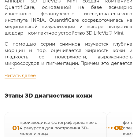
Аппарат 3D LifeViz® Mini создан компанией
QuantifiCare, основанной на базе всемирно
известного французского исследовательского
института INRIA. QuantifiCare сосредоточилась на
медицинской визуализации и вскоре выпустила
шедевр – компактное устройство 3D LifeViz® Mini.
С помощью серии снимков изучается глубина
морщин и пор, оценивается жирность кожи и
гладкость ее поверхности, выраженность
микрососудов и пигментации. Причем это делается
в 3D режиме с компьютерной точностью
Читать далее
В итоге вы получаете объективную информацию о
мельчайших эстетических недостатках. Это позволит
врачу разработать ваш личный план лечебных и
Этапы 3D диагностики кожи
уходовых процедур в клиниках профессора
Юцковской.
Аппарат 3D LifeViz® Mini оценивает состояние кожи
производится фотографирование с
фотог
до и после лечения – вы можете наблюдать прогресс
01
02
4 ракурсов для построения 3D-
специ
в режиме реального времени!
модели лица
компь