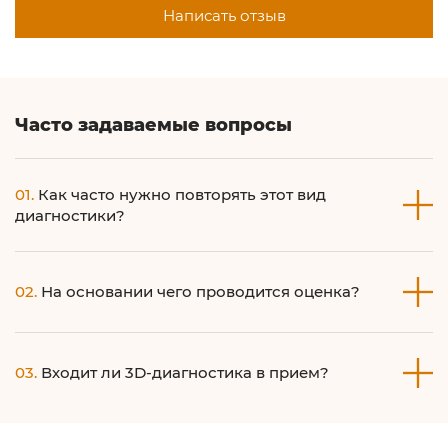
Написать отзыв
Часто задаваемые вопросы
01.
Как часто нужно повторять этот вид
диагностики?
3D-диагностика делается при первичном обращении, а
02.
На основании чего проводится оценка?
затем повторяется в зависимости от проведения курса
лечения или эстетических процедур. В среднем, это раз в
три месяца-полгода.
Аппарат анализирует параметры вашей кожи со
03.
Входит ли 3D-диагностика в прием?
средними значениями этих параметров по популяции и
на основании этого выводит свою оценку.
Нет, она оплачивается отдельно.