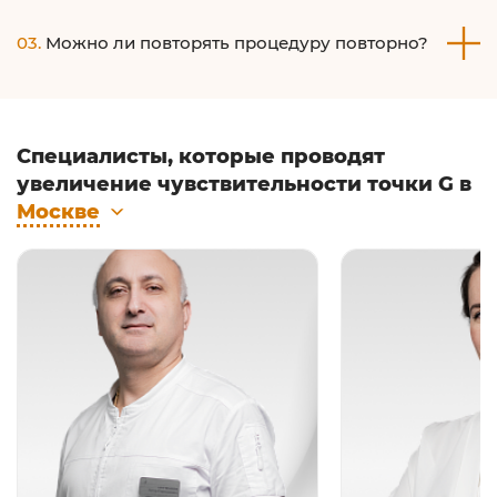
В сети клиник профессора Юцковской применяются
03.
Можно ли повторять процедуру повторно?
только сертифицированные безопасные препараты. Сама
же гиалуроновая кислота является естественной
составляющей тканей человеческого организма, гель со
временем подвергается воздействию ферментов
Процедуру можно повторять желаемое количество раз.
организма и р
Специалисты, которые проводят
увеличение чувствительности точки G в
Москве