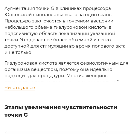
Аугментация точки G в клиниках процессора
Юцковской выполняется всего за один сеанс.
Процедура заключается в точечном введении
небольшого объема гиалуроновой кислоты в
подслизистую область локализации указанной
точки. Это делает ее более объемной и легко
доступной для стимуляции во время полового акта
и не только.
Гиалуроновая кислота является физиологичным для
организма веществом, поэтому она идеально
подходит для процедуры. Многие женщины
отмечают не только повышение эмоциональной
Читать далее
окраски интимной близости, но и лучшую
увлажненность стенок влагалища.
Длительность эффекта по увеличению точки G
Этапы увеличения чувствительности
составляет 8-12 месяцев, за это время гиалуроновая
точки G
кислота постепенно рассасывается. При желании вы
можете повторить аугментацию через год или
раньше.