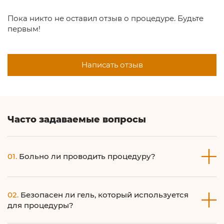
Пока никто не оставил отзыв о процедуре. Будьте
первым!
Написать отзыв
Часто задаваемые вопросы
01.
Больно ли проводить процедуру?
Болезненность при процедуре отсутствует или слабо
02.
Безопасен ли гель, который используется
выражена.
для процедуры?