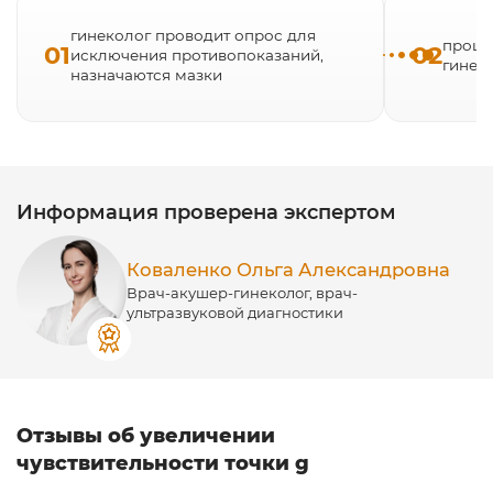
гинеколог проводит опрос для
проце
01
02
исключения противопоказаний,
гинек
назначаются мазки
Информация проверена экспертом
Коваленко Ольга Александровна
Врач-акушер-гинеколог, врач-
ультразвуковой диагностики
Отзывы об увеличении
чувствительности точки g