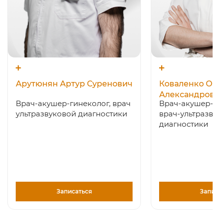
Арутюнян Артур Суренович
Коваленко Ол
Александровн
Врач-акушер-гинеколог, врач
Врач-акушер-ги
ультразвуковой диагностики
врач-ультразву
диагностики
Записаться
Запис