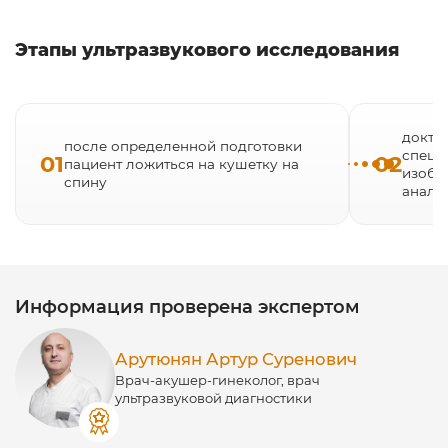
молочных желез
органов малого таза
Этапы ультразвукового исследования
докто
после определенной подготовки
специ
01
02
пациент ложиться на кушетку на
изобр
спину
анали
Информация проверена экспертом
Арутюнян Артур Суренович
Врач-акушер-гинеколог, врач
ультразвуковой диагностики