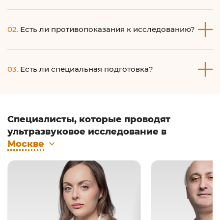
Это зависит от состояния вашего здоровья. Кратность и
02.
Есть ли противопоказания к исследованию?
объем исследования определит доктор.
Нет, противопоказаний нет.
03.
Есть ли специальная подготовка?
Да, и она разная (в зависимости от органа).
Проконсультируйтесь с вашим доктором или читайте на
Специалисты, которые проводят
сайте в определенном разделе.
ультразвуковое исследование в
Москве