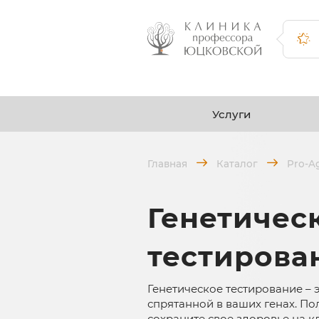
Услуги
Главная
Каталог
Pro-A
Генетичес
тестирова
Генетическое тестирование –
спрятанной в ваших генах. По
сохраните свое здоровье на к