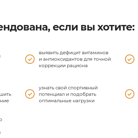
ндована, если вы хотите:
выявить дефицит витаминов
н
и антиоксидантов для точной
коррекции рациона
узнать свой спортивный
чшить
потенциал и подобрать
ание
оптимальные нагрузки
ю
и