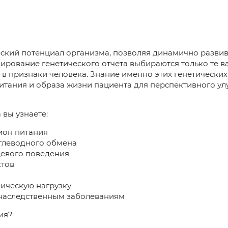
ский потенциал организма, позволяя динамично развива
ирование генетического отчета выбираются только те в
 в признаки человека. Знание именно этих генетически
питания и образа жизни пациента для перспективного у
 вы узнаете:
ион питания
глеводного обмена
евого поведения
ктов
зическую нагрузку
наследственным заболеваниям
ия?