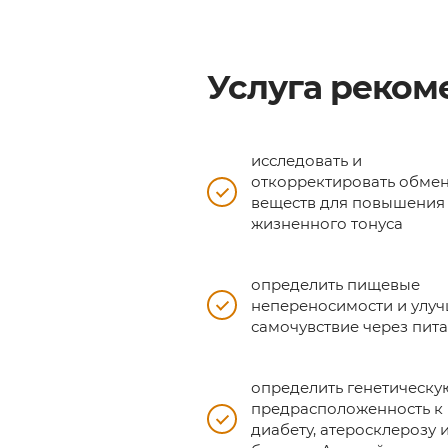
Услуга рекоме
исследовать и
откорректировать обме
веществ для повышения
жизненного тонуса
определить пищевые
непереносимости и улу
самочувствие через пит
определить генетическу
предрасположенность к
диабету, атеросклерозу 