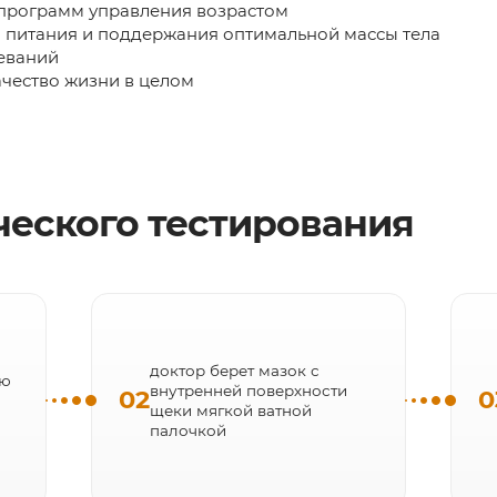
 программ управления возрастом
а питания и поддержания оптимальной массы тела
еваний
ачество жизни в целом
ческого тестирования
доктор берет мазок с
ию
внутренней поверхности
02
0
щеки мягкой ватной
палочкой