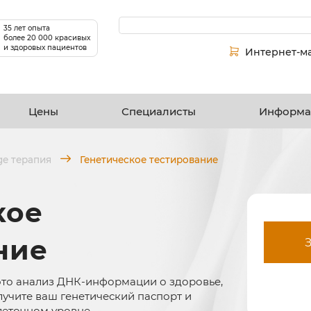
35 лет опыта
более 20 000 красивых
и здоровых пациентов
Интернет-м
Цены
Специалисты
Информа
ge терапия
Генетическое тестирование
кое
ние
 это анализ ДНК-информации о здоровье,
лучите ваш генетический паспорт и
леточном уровне.