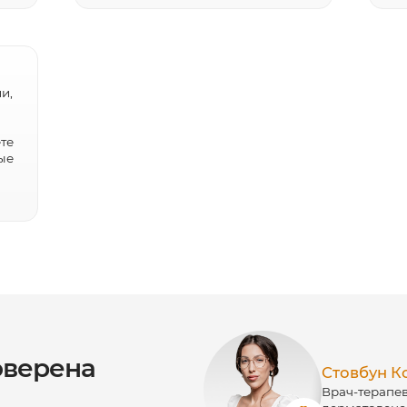
и,
те
ые
верена
Стовбун К
Врач-терапев