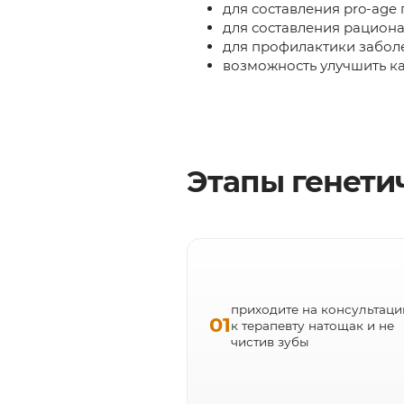
для составления pro-age
для составления рацион
для профилактики забол
возможность улучшить к
Этапы генети
приходите на консультац
01
к терапевту натощак и не
чистив зубы