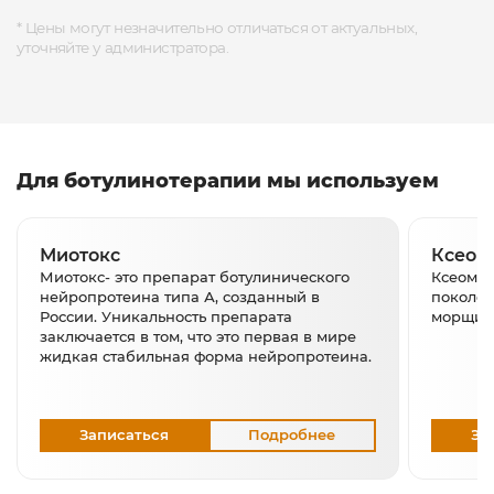
* Цены могут незначительно отличаться от актуальных,
уточняйте у администратора.
Для ботулинотерапии мы используем
Миотокс
Ксеом
Миотокс- это препарат ботулинического
Ксеомин
нейропротеина типа А, созданный в
поколен
России. Уникальность препарата
морщины
заключается в том, что это первая в мире
жидкая стабильная форма нейропротеина.
Записаться
Подробнее
За