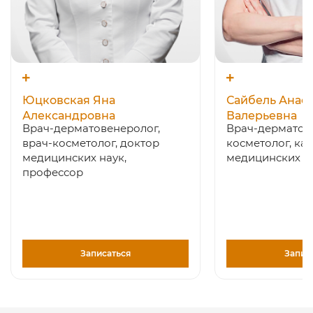
Юцковская Яна
Сайбель Анас
Александровна
Валерьевна
Врач-дерматовенеролог,
Врач-дерматов
врач-косметолог, доктор
косметолог, ка
медицинских наук,
медицинских н
профессор
Записаться
Запис