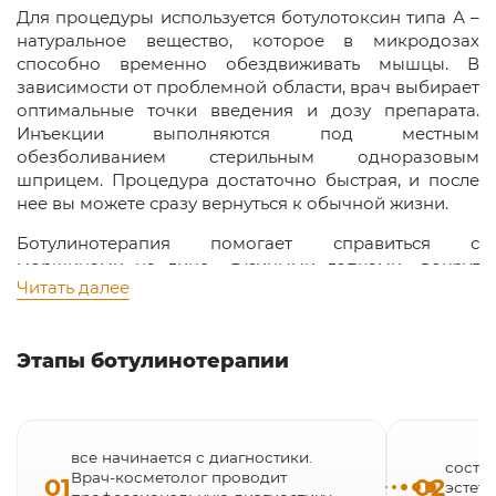
Для процедуры используется ботулотоксин типа А –
натуральное вещество, которое в микродозах
способно временно обездвиживать мышцы. В
зависимости от проблемной области, врач выбирает
оптимальные точки введения и дозу препарата.
Инъекции выполняются под местным
обезболиванием стерильным одноразовым
шприцем. Процедура достаточно быстрая, и после
нее вы можете сразу вернуться к обычной жизни.
Ботулинотерапия помогает справиться с
морщинами на лице, «гусиными лапками» вокруг
Читать далее
глаз, скорректировать носогубную и межбровную
складки, улучшить контур бровей. Ботулотоксин
также решает другие проблемы – например,
снижает избыточную потливость в проблемных
Этапы ботулинотерапии
зонах (лечение гипергидроза).
Ботулинотерапия в клиниках процессора
Юцковской – это современный способ выглядеть
все начинается с диагностики.
моложе без операции всего за 1 сеанс.
состав
Врач-косметолог проводит
01
02
эстет