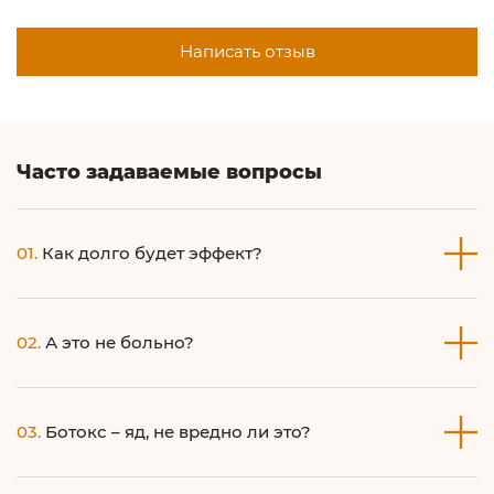
Написать отзыв
Часто задаваемые вопросы
01.
Как долго будет эффект?
3-6 месяцев, зависит от индивидуальной активности
02.
А это не больно?
вашей мимики и обмена веществ вашего организма.
Игла тонкая, возможна местная анестезия или
03.
Ботокс – яд, не вредно ли это?
охлаждение точки инъекции, поэтому болезненность
минимальная.