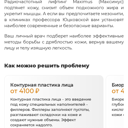
Радиочастотный лифтинг Maximus (Максимус)
подтянет кожу, снизит объем подкожного жира и
укрепит мышцы. А если вы предпочитаете мезонити,
в клиниках профессора Юцковской вам установят
наиболее современные и безопасные варианты.
Ваш личный врач подберет наиболее эффективные
методы борьбы с дряблостью кожи, вернув вашему
лицу и телу изящную легкость.
Как можно решить проблему
Контурная пластика лица
Биоре
от 4100
от 4
Контурная пластика лица - это введение
Биореви
под кожу специальных наполнителей -
глубоки
филлеров. Филлеры заполняют пустоты,
кислото
разглаживают складочки на коже и
кожи с
создают нужные объемы. Эффект
сохраняется надолго.