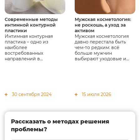
Современные методы
Мужская косметология:
интимной контурной
не роскошь, а уход за
пластики
активом
Интимная контурная
Мужская косметология
пластика – одно из
давно перестала быть
наиболее
чем-то редким: всё
востребованных
больше мужчин
направлений в
выбирают уходовые и
современной
эстетические процедуры,
эстетической
чтобы выглядеть свежо,
гинекологии,
ухоженно и уверенно. В
популярность которого с
статье разбираем, почему
каждым годом растет.
мужчины приходят к
косметологу, какие
30 сентября 2024
15 июля 2026
процедуры они чаще
выбирают и зачем это
нужно не только для
внешности, но и для
качества жизни.
Рассказать о методах решения
проблемы?