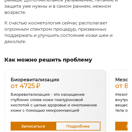
защита уже нужны и в самом раннем, нежном
возрасте.
К счастью косметология сейчас располагает
огромным спектром процедур, призванных
поддержать и улучшить состояние кожи шеи и
декольте.
Как можно решить проблему
Биоревитализация
Мезот
от 4725
от 8
Биоревитализация - это насыщение
Мезотер
глубоких слоев кожи гиалуроновой
внутрик
кислотой с целью здоровья и омоложение
веществ
кожи с помощью микроинъекций
тела от
Записаться
Подробнее
За